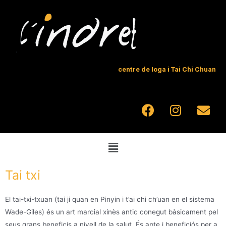
centre de Ioga i Tai Chi Chuan
Tai txi
El tai-txi-txuan (tai ji quan en Pinyin i t’ai chi ch’uan en el sistema
Wade-Giles) és un art marcial xinès antic conegut bàsicament pel
seus grans beneficis a nivell de la salut. És apte i beneficiós per a