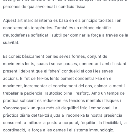
persones de qualsevol edat i condició física.
Aquest art marcial interna es basa en els principis taoistes i en
coneixements terapèutics. També és un mètode científic
d’autodefensa sofisticat i subtil per dominar la força a través de la
suavitat.
Es coneix bàsicament per les seves formes, conjunt de
moviments lents, suaus i sense pauses, connectant amb l’instant
present i deixant que el “shen” condueixi el cos i les seves
accions. El fet de fer-los lents permet concentrar-se en el
moviment, incrementar el coneixement del cos, calmar la ment i
treballar la paciència, l’autodisciplina i l’esforç. Amb un temps de
pràctica suficient es redueixen les tensions mentals i físiques i
s’aconsegueix un grau més alt d’equilibri físic i emocional. La
pràctica diària del tai-txi ajuda a reconeixa la nostra presència
conscient, a millorar la postura corporal, l’equilibri, la flexibilitat, la
coordinació, la força a les cames i el sistema immunològic.