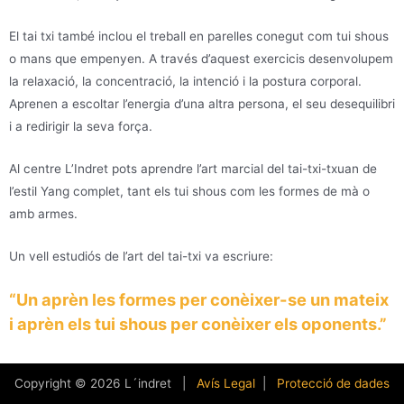
El tai txi també inclou el treball en parelles conegut com tui shous
o mans que empenyen. A través d’aquest exercicis desenvolupem
la relaxació, la concentració, la intenció i la postura corporal.
Aprenen a escoltar l’energia d’una altra persona, el seu desequilibri
i a redirigir la seva força.
Al centre L’Indret pots aprendre l’art marcial del tai-txi-txuan de
l’estil Yang complet, tant els tui shous com les formes de mà o
amb armes.
Un vell estudiós de l’art del tai-txi va escriure:
“Un aprèn les formes per conèixer-se un mateix
i aprèn els tui shous per conèixer els oponents.”
Copyright © 2026 L´indret |
Avís Legal
|
Protecció de dades